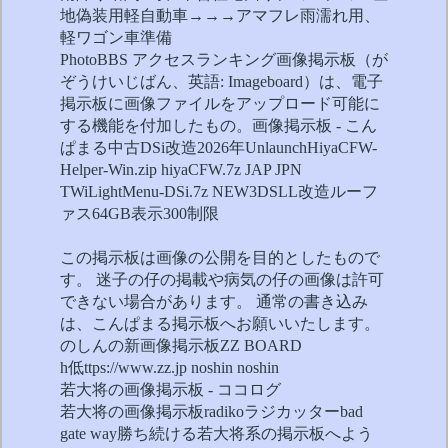
地偽装用軽自動車→→→アマフレ雨濡れ用、
軽ワゴン車準備
PhotoBBS アクセスランキング画像掲示板（が
ぞうけいじばん、英語: Imageboard）は、電子
掲示板に画像ファイルをアップロード可能に
する機能を付加したもの。画像掲示板 - こん
ぱまる中古DSi改造2026年UnlaunchHiyaCFW-
Helper-Win.zip hiyaCFW.7z JAP JPN
TWiLightMenu-DSi.7z NEW3DSLL改造ルーフ
ァス64GB表示300制限
この掲示板は画像の公開を目的としたもので
す。 迷子の仔の掲載や病気の仔の画像は許可
できない場合があります。 通常の書き込み
は、こんぱまる掲示板へお願いいたします。
のしんの新画像掲示板ZZ BOARD
h低ttps://www.zz.jp noshin noshin
若大将の画像掲示板 - ココログ
若大将の画像掲示板radikoラジカッターbad
gate way勝ち続ける若大将系の掲示板へよう