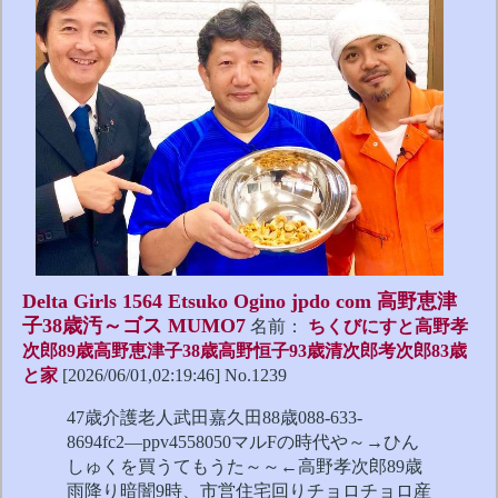
Delta Girls 1564 Etsuko Ogino jpdo com 高野恵津
子38歳汚～ゴス MUMO7
名前：
ちくびにすと高野孝
次郎89歳高野恵津子38歳高野恒子93歳清次郎考次郎83歳
と家
[2026/06/01,02:19:46] No.1239
47歳介護老人武田嘉久田88歳088-633-
8694fc2―ppv4558050マルFの時代や～→ひん
しゅくを買うてもうた～～←高野孝次郎89歳
雨降り暗闇9時、市営住宅回りチョロチョロ産