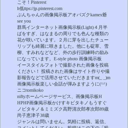
こそ！Pinterest
h低ttps://jp.pinterest.com
ぶんちゃんの画像掲示板アオバズクkamex爺
see you
群馬インターネット画像掲示板(Light)４月半
ばをすぎ、はなまるの周りでも色んな種類の
花が咲いています。２月に芽を出したチュー
リップも綺麗に咲きました。他にも碇草、雪
柳、すみれなどなど、外の歩行訓練時の励み
になっています。E-style photo 画像掲示板
イースタイルフォトで撮影された画像を投稿
ください！ 投稿された画像はサイト作りや撮
影報告などで活用させていただきますm(_ _)m
画像掲示板楽しい会話が弾みますように(^^)
ニコtomikoko
niftyホームページサービス、画像掲示板H
HPHP画像掲示板かけすキビタキノもうすぐ
ノビタキノ＆ミミズク高野清次郎孝次郎89歳
尚子恵津子38歳
ジャンルは問いません。気軽に投稿、返信、
コメントしてください。投稿はこの下の「投