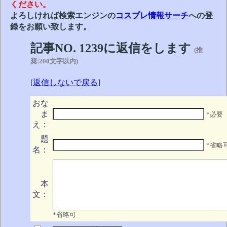
ください。
よろしければ検索エンジンの
コスプレ情報サーチ
への登
録をお願い致します。
記事NO. 1239に返信をします
(推
奨:200文字以内)
[
返信しないで戻る
]
おな
ま
*必要
え：
題
*省略
名：
本
文：
*省略可