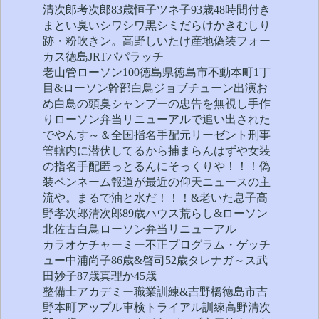
清次郎考次郎83歳恒子ツネ子93歳48時間付き
まとい臭いシワシワ黒シミだらけかきむしり
跡・粉吹きン。高野しいたけ産地偽装フォー
カス徳島JRTパパラッチ
老山管ローソン100徳島県徳島市不動本町1丁
目&ローソン幹部白鳥ジョブチューン出演お
め白鳥の頭臭シャンプーの忠告を無視し手作
りローソン弁当リニューアルで追い出された
でやんす～＆全国指名手配元リーゼント刑事
管轄内に潜伏してるから捕まらんはずや女装
の指名手配匿っとるんにそっくりや！！！偽
装ペンネーム報道が最近の仰天ニュースの主
流や。まるで油と水だ！！！&老いた息子高
野孝次郎清次郎89歳ハウス荒らし&ローソン
北佐古白鳥ローソン弁当リニューアル
カラオケチャーミー不正プログラム・ゲッチ
ュー中浦尚子86歳&啓司52歳タレナガ～ス武
田妙子87歳真理か45歳
整備士アカデミー職業訓練&吉野橋徳島市吉
野本町アップル車検トライアル訓練高野清次