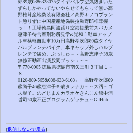
郎89歳0886328035タイヤバルブ空気抜きいた
ずらしかやってないやらせてもらって無い高
野椎茸産地偽装有限会社／高野キノコプラン
ト懲りずに中国産産地偽装拉麺野郎椎茸握
っ！！工場徳島阿波踊り空港搭乗前スパカメ
恵津子待合室刑務所見学&晃和自動車アップ
ル車検軽自動車10万円高野孝次郎89歳タイヤ
バルブレンチバイク、車キャップ外しバルブ
レンチで緩め、ぷっしゅ～～高野恵津子38歳
無修正動画出演股間ブッシュ～～
〒770-0005 徳島県徳島市南矢三町３丁目１－
８
0120-889-565&088-633-6108←←高野孝次郎89
歳尚子46歳恵津子39歳タレナガ～～ス汚～ゴ
ス親子。のどじまんカラオケきんこん館中浦
哲司50歳不正プログラムゲッチュ～GitHub
[
返信しないで戻る
]