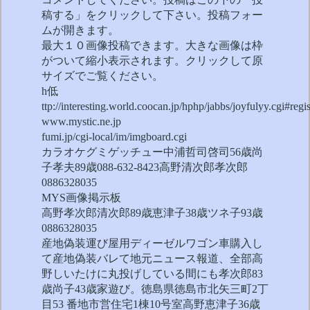
稿する」をクリックして下さい。投稿フォー
ムが開きます。
最大１０画像投稿できます。大きな画像は枠
がついて縮小表示されます。クリックして原
サイズでご覧ください。
h低
ttp://interesting.world.coocan.jp/hphp/jabbs/joyfulyy.cgi#regis
www.mystic.ne.jp
fumi.jp/cgi-local/im/imgboard.cgi
カラオケグミゲッチュー中浦哲司啓司56歳尚
子孝夫89歳088-632-8423高野清次郎孝次郎
0886328035
MYS画像掲示板
高野孝次郎清次郎89歳恵津子38歳ツネ子93歳
0886328035
産地偽装運び屋用ディーゼルワゴン車購入し
て産地偽装バレて地元ニュース報道、全部高
野しいたけに丸投げしている間にも孝次郎83
歳尚子43歳家遊び。徳島県徳島市北矢三町2丁
目53 番地市営住宅1棟10号室高野恵津子36歳