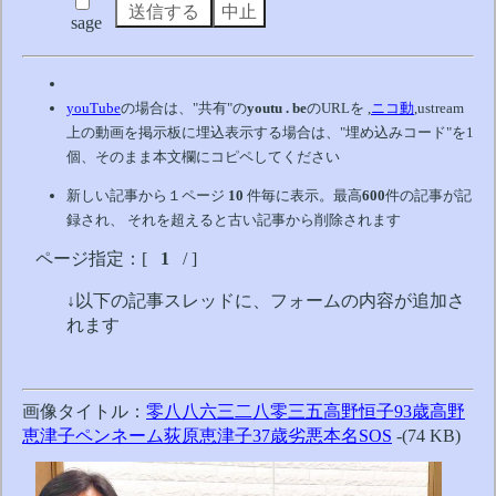
sage
youTube
の場合は、"共有"の
youtu . be
のURLを ,
ニコ動
,ustream
上の動画を掲示板に埋込表示する場合は、"埋め込みコード"を1
個、そのまま本文欄にコピペしてください
新しい記事から１ページ
10
件毎に表示。最高
600
件の記事が記
録され、 それを超えると古い記事から削除されます
ページ指定：[
1
/ ]
↓以下の記事スレッドに、フォームの内容が追加さ
れます
画像タイトル：
零八八六三二八零三五高野恒子93歳高野
恵津子ペンネーム荻原恵津子37歳劣悪本名SOS
-(74 KB)