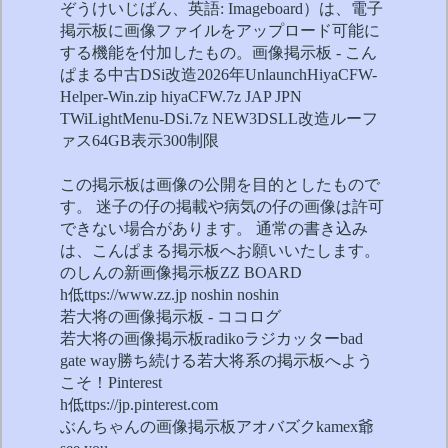
ぞうけいじばん、英語: Imageboard）は、電子
掲示板に画像ファイルをアップロード可能に
する機能を付加したもの。画像掲示板 - こん
ぱまる中古DSi改造2026年UnlaunchHiyaCFW-
Helper-Win.zip hiyaCFW.7z JAP JPN
TWiLightMenu-DSi.7z NEW3DSLL改造ルーフ
ァス64GB表示300制限
この掲示板は画像の公開を目的としたもので
す。 迷子の仔の掲載や病気の仔の画像は許可
できない場合があります。 通常の書き込み
は、こんぱまる掲示板へお願いいたします。
のしんの新画像掲示板ZZ BOARD
h低ttps://www.zz.jp noshin noshin
若大将の画像掲示板 - ココログ
若大将の画像掲示板radikoラジカッターbad
gate way勝ち続ける若大将系の掲示板へよう
こそ！Pinterest
h低ttps://jp.pinterest.com
ぶんちゃんの画像掲示板アオバズクkamex爺