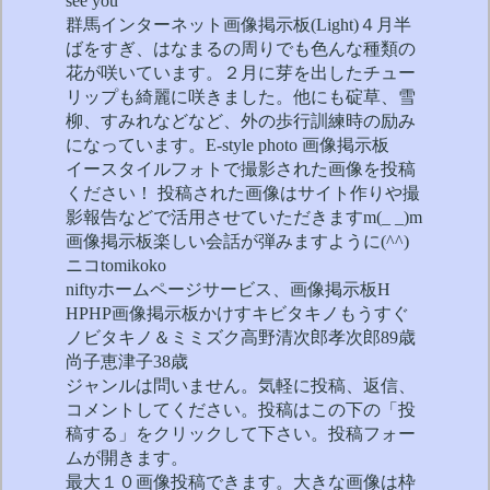
see you
群馬インターネット画像掲示板(Light)４月半
ばをすぎ、はなまるの周りでも色んな種類の
花が咲いています。２月に芽を出したチュー
リップも綺麗に咲きました。他にも碇草、雪
柳、すみれなどなど、外の歩行訓練時の励み
になっています。E-style photo 画像掲示板
イースタイルフォトで撮影された画像を投稿
ください！ 投稿された画像はサイト作りや撮
影報告などで活用させていただきますm(_ _)m
画像掲示板楽しい会話が弾みますように(^^)
ニコtomikoko
niftyホームページサービス、画像掲示板H
HPHP画像掲示板かけすキビタキノもうすぐ
ノビタキノ＆ミミズク高野清次郎孝次郎89歳
尚子恵津子38歳
ジャンルは問いません。気軽に投稿、返信、
コメントしてください。投稿はこの下の「投
稿する」をクリックして下さい。投稿フォー
ムが開きます。
最大１０画像投稿できます。大きな画像は枠