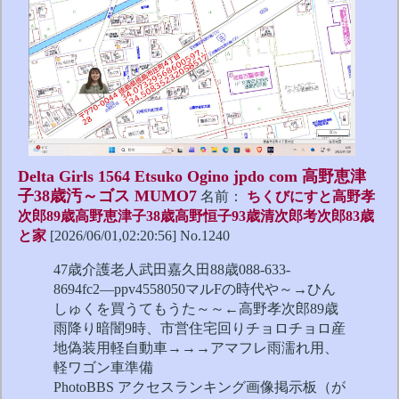
Delta Girls 1564 Etsuko Ogino jpdo com 高野恵津
子38歳汚～ゴス MUMO7
名前：
ちくびにすと高野孝
次郎89歳高野恵津子38歳高野恒子93歳清次郎考次郎83歳
と家
[2026/06/01,02:20:56] No.1240
47歳介護老人武田嘉久田88歳088-633-
8694fc2―ppv4558050マルFの時代や～→ひん
しゅくを買うてもうた～～←高野孝次郎89歳
雨降り暗闇9時、市営住宅回りチョロチョロ産
地偽装用軽自動車→→→アマフレ雨濡れ用、
軽ワゴン車準備
PhotoBBS アクセスランキング画像掲示板（が