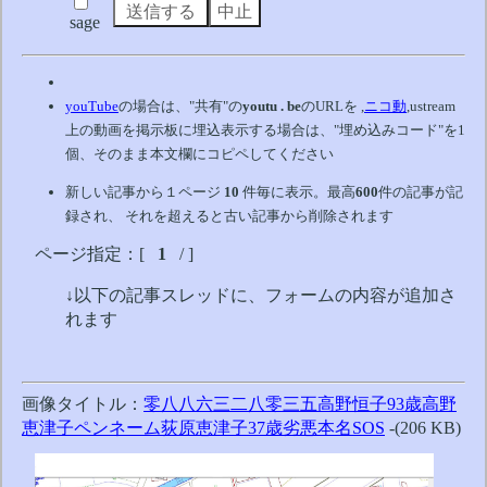
sage
youTube
の場合は、"共有"の
youtu . be
のURLを ,
ニコ動
,ustream
上の動画を掲示板に埋込表示する場合は、"埋め込みコード"を1
個、そのまま本文欄にコピペしてください
新しい記事から１ページ
10
件毎に表示。最高
600
件の記事が記
録され、 それを超えると古い記事から削除されます
ページ指定：[
1
/ ]
↓以下の記事スレッドに、フォームの内容が追加さ
れます
画像タイトル：
零八八六三二八零三五高野恒子93歳高野
恵津子ペンネーム荻原恵津子37歳劣悪本名SOS
-(206 KB)