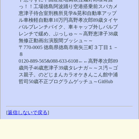
っ！！工場徳島阿波踊り空港搭乗前スパカメ
恵津子待合室刑務所見学&晃和自動車アップ
ル車検軽自動車10万円高野孝次郎89歳タイヤ
バルブレンチバイク、車キャップ外しバルブ
レンチで緩め、ぷっしゅ～～高野恵津子38歳
無修正動画出演股間ブッシュ～～
〒770-0005 徳島県徳島市南矢三町３丁目１－
８
0120-889-565&088-633-6108←←高野孝次郎89
歳尚子46歳恵津子39歳タレナガ～～ス汚～ゴ
ス親子。のどじまんカラオケきんこん館中浦
哲司50歳不正プログラムゲッチュ～GitHub
[
返信しないで戻る
]