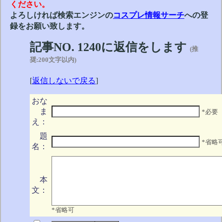
ください。
よろしければ検索エンジンの
コスプレ情報サーチ
への登
録をお願い致します。
記事NO. 1240に返信をします
(推
奨:200文字以内)
[
返信しないで戻る
]
おな
ま
*必要
え：
題
*省略
名：
本
文：
*省略可