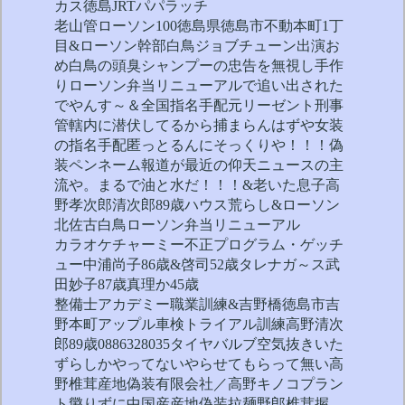
カス徳島JRTパパラッチ
老山管ローソン100徳島県徳島市不動本町1丁
目&ローソン幹部白鳥ジョブチューン出演お
め白鳥の頭臭シャンプーの忠告を無視し手作
りローソン弁当リニューアルで追い出された
でやんす～＆全国指名手配元リーゼント刑事
管轄内に潜伏してるから捕まらんはずや女装
の指名手配匿っとるんにそっくりや！！！偽
装ペンネーム報道が最近の仰天ニュースの主
流や。まるで油と水だ！！！&老いた息子高
野孝次郎清次郎89歳ハウス荒らし&ローソン
北佐古白鳥ローソン弁当リニューアル
カラオケチャーミー不正プログラム・ゲッチ
ュー中浦尚子86歳&啓司52歳タレナガ～ス武
田妙子87歳真理か45歳
整備士アカデミー職業訓練&吉野橋徳島市吉
野本町アップル車検トライアル訓練高野清次
郎89歳0886328035タイヤバルブ空気抜きいた
ずらしかやってないやらせてもらって無い高
野椎茸産地偽装有限会社／高野キノコプラン
ト懲りずに中国産産地偽装拉麺野郎椎茸握