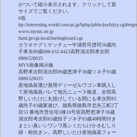
がついて縮小表示されます。クリックして原
サイズでご覧ください。
h低
ttp://interesting.world.coocan.jp/hphp/jabbs/joyfulyy.cgi#regis
www.mystic.ne.jp
fumi.jp/cgi-local/im/imgboard.cgi
カラオケグミゲッチュー中浦哲司啓司56歳尚
子孝夫89歳088-632-8423高野清次郎孝次郎
0886328035
MYS画像掲示板
高野孝次郎清次郎89歳恵津子38歳ツネ子93歳
0886328035
産地偽装運び屋用ディーゼルワゴン車購入し
て産地偽装バレて地元ニュース報道、全部高
野しいたけに丸投げしている間にも孝次郎83
歳尚子43歳家遊び。徳島県徳島市北矢三町2丁
目53 番地市営住宅1棟10号室高野恵津子36歳
清次郎考次郎83歳恒子ツネ子93歳48時間付き
まとい臭いシワシワ黒シミだらけかきむしり
跡・粉吹きン。高野しいたけ産地偽装フォー