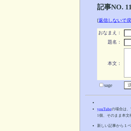
記事NO. 
[
返信しないで
おなまえ：
題名：
本文：
sage
youTube
の場合は、
1個、そのまま本文
新しい記事から１