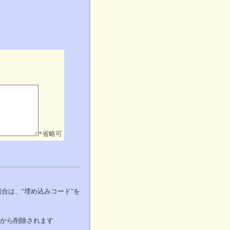
*省略可
る場合は、"埋め込みコード"を
事から削除されます