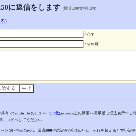
1150に返信をします
(推奨:200文字以内)
戻る
]
*必要
*省略可
"共有"の
youtu . be
のURLを ,
ニコ動
,ustream上の動画を掲示板に埋込表示す
欄にコピペしてください
ページ
10
件毎に表示。最高
600
件の記事が記録され、 それを超えると古い記