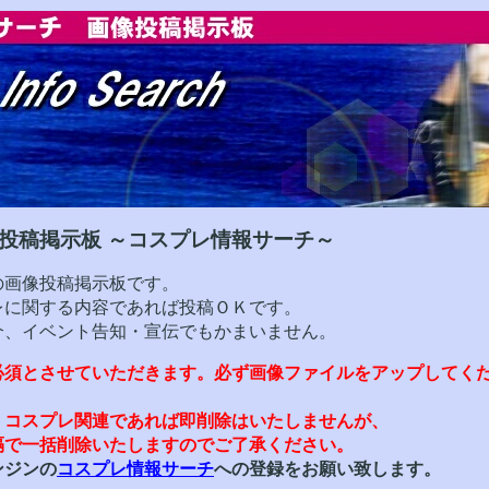
投稿掲示板 ～コスプレ情報サーチ～
の画像投稿掲示板です。
レに関する内容であれば投稿ＯＫです。
介、イベント告知・宣伝でもかまいません。
必須とさせていただきます。必ず画像ファイルをアップしてく
、コスプレ関連であれば即削除はいたしませんが、
隔で一括削除いたしますのでご了承ください。
ンジンの
コスプレ情報サーチ
への登録をお願い致します。