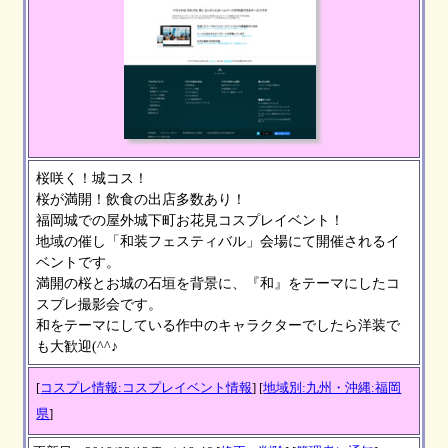
桜咲く！城コス！
桜が満開！飲食の出店多数あり！
福岡城での屋外城下町お花見コスプレイベント！
地域の催し「和装フェスティバル」会場にて開催されるイ
ベントです。
満開の桜とお城の石垣を背景に、『和』をテーマにしたコ
スプレ撮影会です。
和をテーマにしている作中のキャラクターでしたら洋装で
も大歓迎(^^♪
[
コスプレ情報:コスプレイベント情報
] [
地域別:九州・沖縄:福岡
県
]