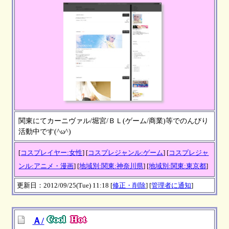
関東にてカーニヴァル/堀宮/ＢＬ(ゲーム/商業)等でのんびり
活動中です(^ω^)
[
コスプレイヤー:女性
] [
コスプレジャンル:ゲーム
] [
コスプレジャ
ンル:アニメ・漫画
] [
地域別:関東:神奈川県
] [
地域別:関東:東京都
]
更新日：2012/09/25(Tue) 11:18 [
修正・削除
] [
管理者に通知
]
Ａ/