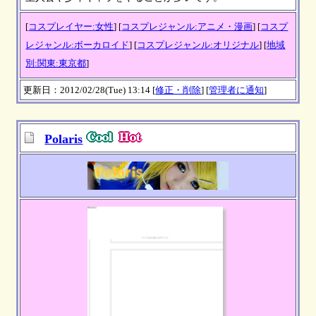
[
コスプレイヤー:女性
] [
コスプレジャンル:アニメ・漫画
] [
コスプ
レジャンル:ボーカロイド
] [
コスプレジャンル:オリジナル
] [
地域
別:関東:東京都
]
更新日：2012/02/28(Tue) 13:14 [
修正・削除
] [
管理者に通知
]
Polaris