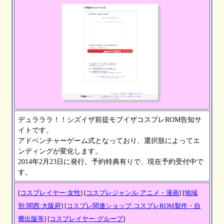
デュラララ！！シズイザ前提モブイザコスプレROM告知サ
イトです。
アドベンチャーゲーム式となっており、選択肢によってエ
ンディングが変化します。
2014年2月23日に発行。予約特典有りで、現在予約受付中で
す。
[
コスプレイヤー:女性
] [
コスプレジャンル:アニメ・漫画
] [
地域
別:関西:大阪府
] [
コスプレ関連ショップ:コスプレROM製作・自
費出版等
] [
コスプレイヤー:グループ
]