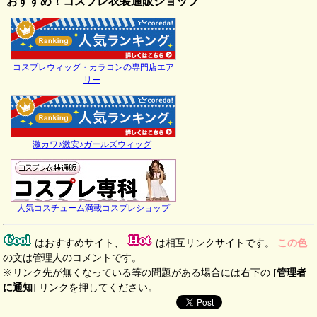
おすすめ！コスプレ衣装通販ショップ
コスプレウィッグ・カラコンの専門店エア
リー
激カワ♪激安♪ガールズウィッグ
人気コスチューム満載コスプレショップ
はおすすめサイト、
は相互リンクサイトです。
この色
の文は管理人のコメントです。
※リンク先が無くなっている等の問題がある場合には右下の [
管理者
に通知
] リンクを押してください。