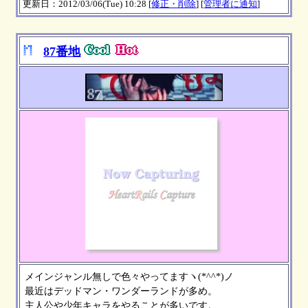
更新日：2012/03/06(Tue) 10:28 [
修正・削除
] [
管理者に通知
]
87番地
メインジャンル無しで色々やってますヽ(*^^*)ノ
最近はデッドマン・ワンダーランドが多め。
主人公や少年キャラをやることが多いです。