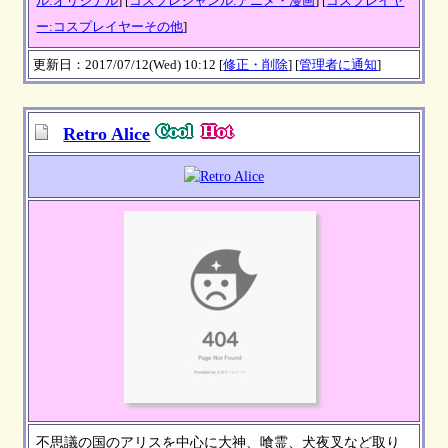
ル:オリジナル
] [
コスプレジャンル:アニメ・漫画
] [
コスプレイヤ
ー:コスプレイヤーその他
]
更新日：2017/07/12(Wed) 10:12 [
修正・削除
] [
管理者に通知
]
Retro Alice
不思議の国のアリスを中心に大神、喰霊、犬夜叉など取り