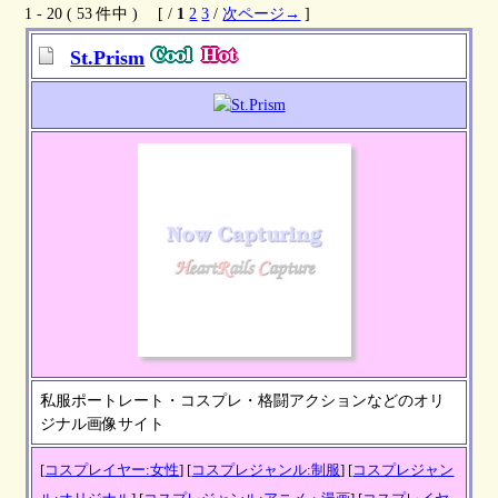
1 - 20 ( 53 件中 ) [ /
1
2
3
/
次ページ→
]
St.Prism
私服ポートレート・コスプレ・格闘アクションなどのオリ
ジナル画像サイト
[
コスプレイヤー:女性
] [
コスプレジャンル:制服
] [
コスプレジャン