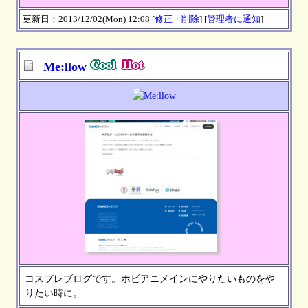
更新日：2013/12/02(Mon) 12:08 [
修正・削除
] [
管理者に通知
]
Me:llow
コスプレブログです。ホビアニメインにやりたいものをや
りたい時に。