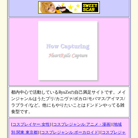
都内中心で活動しているRyuZeの自己満足サイトです。メイ
ンジャンルはうたプリ/カニヴァ/ボカロ/モバマス/アイマス/
ラブライ/など。他にもやりたいことはドンドンやってる雑
食型です。
[
コスプレイヤー:女性
] [
コスプレジャンル:アニメ・漫画
] [
地域
別:関東:東京都
] [
コスプレジャンル:ボーカロイド
] [
コスプレジャ