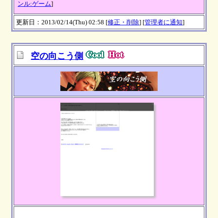
ンル:ゲーム
]
更新日：2013/02/14(Thu) 02:58 [
修正・削除
] [
管理者に通知
]
空の向こう側