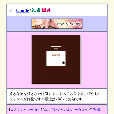
Gaulle
好きな物を好きなだけ気ままにやっております。懐かしい
ジャンルが好物です^^最近はﾀｲﾊﾞﾆにお熱です
[
コスプレイヤー:女性
] [
コスプレジャンル:ボーカロイド
] [
地域