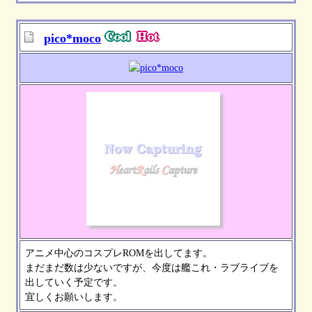
pico*moco
アニメ中心のコスプレROMを出してます。
まだまだ数は少ないですが、今度は艦これ・ラブライブを
出していく予定です。
宜しくお願いします。