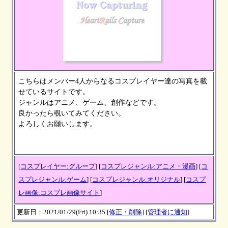
こちらはメンバー4人からなるコスプレイヤー達の写真を載
せているサイトです。
ジャンルはアニメ、ゲーム、創作などです。
良かったら覗いてみてください。
よろしくお願いします。
[
コスプレイヤー:グループ
] [
コスプレジャンル:アニメ・漫画
] [
コ
スプレジャンル:ゲーム
] [
コスプレジャンル:オリジナル
] [
コスプ
レ画像:コスプレ画像サイト
]
更新日：2021/01/29(Fri) 10:35 [
修正・削除
] [
管理者に通知
]