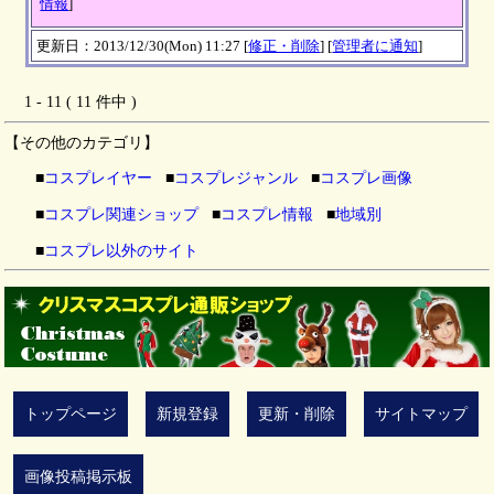
情報
]
更新日：2013/12/30(Mon) 11:27 [
修正・削除
] [
管理者に通知
]
1 - 11 ( 11 件中 )
【その他のカテゴリ】
■
コスプレイヤー
■
コスプレジャンル
■
コスプレ画像
■
コスプレ関連ショップ
■
コスプレ情報
■
地域別
■
コスプレ以外のサイト
トップページ
新規登録
更新・削除
サイトマップ
画像投稿掲示板