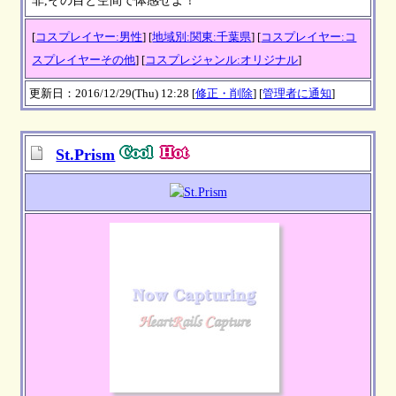
非,その目と空間で体感せよ！
[
コスプレイヤー:男性
] [
地域別:関東:千葉県
] [
コスプレイヤー:コ
スプレイヤーその他
] [
コスプレジャンル:オリジナル
]
更新日：2016/12/29(Thu) 12:28 [
修正・削除
] [
管理者に通知
]
St.Prism