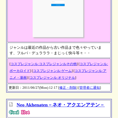
ジャンルは最近の作品から古い作品まで色々やっていま
す、フルバ・デュラララ・まじっく快斗等々・・
[
コスプレジャンル:コスプレジャンルその他
] [
コスプレジャンル:
ボーカロイド
] [
コスプレジャンル:ゲーム
] [
コスプレジャンル:ア
ニメ・漫画
] [
コスプレジャンル:オリジナル
]
更新日：2011/06/27(Mon) 12:17 [
修正・削除
] [
管理者に通知
]
Neo Akhenaten－ネオ・アクエンアテン－