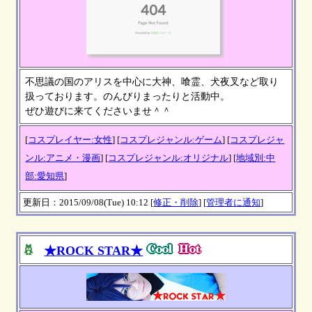
不思議の国のアリスを中心に大神、喰霊、犬夜叉など取り
扱っております。のんびりまったりと活動中。
ぜひ遊びに来てくださいませ＾＾
[
コスプレイヤー:女性
] [
コスプレジャンル:ゲーム
] [
コスプレジャ
ンル:アニメ・漫画
] [
コスプレジャンル:オリジナル
] [
地域別:中
部:愛知県
]
更新日：2015/09/08(Tue) 10:12 [
修正・削除
] [
管理者に通知
]
★ROCK STAR★