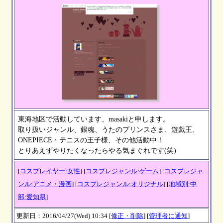
東海地区で活動しています、masakiと申します。
取り扱いジャンル、銀魂、うたのプリンスさま、遊戯王、
ONEPIECE・テニスの王子様、その他活動中！
とりあえずやりたくなったらやる気まぐれです(笑)
[
コスプレイヤー:女性
] [
コスプレジャンル:ゲーム
] [
コスプレジャ
ンル:アニメ・漫画
] [
コスプレジャンル:オリジナル
] [
地域別:中
部:愛知県
]
更新日：2016/04/27(Wed) 10:34 [
修正・削除
] [
管理者に通知
]